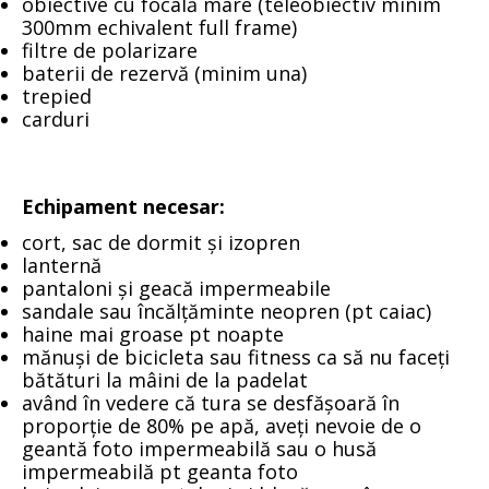
obiective cu focală mare (teleobiectiv minim
300mm echivalent full frame)
filtre de polarizare
baterii de rezervă (minim una)
trepied
carduri
Echipament necesar:
cort, sac de dormit și izopren
lanternă
pantaloni și geacă impermeabile
sandale sau încălțăminte neopren (pt caiac)
haine mai groase pt noapte
mănuși de bicicleta sau fitness ca să nu faceți
bătături la mâini de la padelat
având în vedere că tura se desfășoară în
proporție de 80% pe apă, aveți nevoie de o
geantă foto impermeabilă sau o husă
impermeabilă pt geanta foto