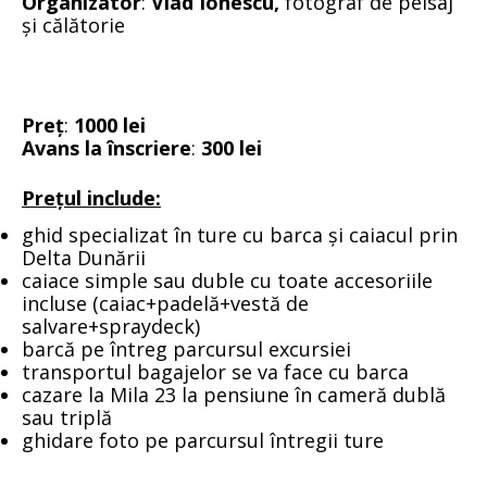
Organizator
:
Vlad Ionescu,
fotograf de peisaj
și călătorie
Preț
:
1000 lei
Avans la înscriere
:
300 lei
Prețul include:
ghid specializat în ture cu barca și caiacul prin
Delta Dunării
caiace simple sau duble cu toate accesoriile
incluse (caiac+padelă+vestă de
salvare+spraydeck)
barcă pe întreg parcursul excursiei
transportul bagajelor se va face cu barca
cazare la Mila 23 la pensiune în cameră dublă
sau triplă
ghidare foto pe parcursul întregii ture