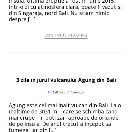
insula. Ultima eruptie a fost in iunie 2015.
Intr-o zi cu atmosfera clara, poate fi vazut si
din Singaraja, nord Bali. Nu stiam nimic
despre […]
CONTINUE READING
3 zile in jurul vulcanului Agung din Bali
In
Călătorii
/
Indonezia
Agung este cel mai inalt vulcan din Bali. La o
inaltime de 3031 m – care se schimba cand
mai erupe – il poti zari aproape de oriunde
de pe insula. De anul trecut a inceput sa
fumege, iar din […]